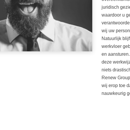
juridisch ge
waardoor u ge
verantwoordel
wij uw persone
Natuurlijk bli
werkvloer geb
en aansturen. 
deze werkwij
niets drastisc
Renew Group, 
wij erop toe d
nauwkeurig g