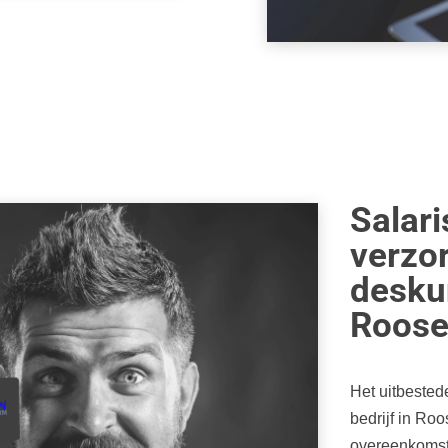
Salari
verzo
deskun
Roose
Het uitbested
bedrijf in Ro
overeenkomst