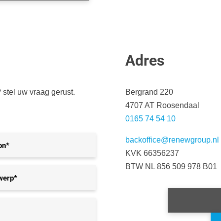
Adres
 stel uw vraag gerust.
Bergrand 220
4707 AT Roosendaal
0165 74 54 10
on*
*
backoffice@renewgroup.nl
KVK 66356237
BTW NL 856 509 978 B01
erp*
*