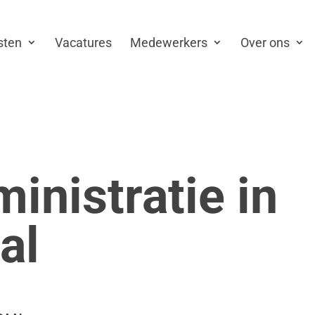
sten
Vacatures
Medewerkers
Over ons
inistratie in
al